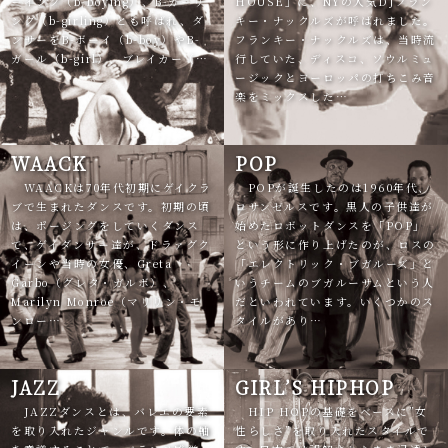
ーイング（b-boying）、B-ガーリ
HOUSE」に、NYの人気DJフラン
ング（b-girling）とも呼ばれ、ダ
キー・ナックルズが呼ばれました。
ンサーをB-ボーイ（b-boy）やB-
フランキー・ナックルズは、当時流
ガール（b-girl）、ブレイカー（…
行していた、ディスコ、ソウルミュ
ージックとヨーロッパの打ちこみ音
楽をミックスした…
WAACK
POP
WAACKは70年代初期にゲイクラ
POPが誕生したのは1960年代、
ブで生まれたダンスです。初期の頃
ロサンゼルスです。黒人の子供達が
は、ポージングをしていくダンス
始めたロボットダンスを「POP」
で、ゲイダンサー達が、ドラァグク
という形に作り上げたのが、ロスの
イーンや当時の女優、Greta
「エレクトリック・ブガルーズ」と
Garbo（グレタ・ガルボ）、
いうチームのブガルーサムという人
Marilyn Monroe（マリリン・モ
だといわれています。いくつかのス
ンロー…
タイルがあり…
JAZZ
GIRL’S HIPHOP
JAZZダンスとは、バレエの要素
HIP HOPの基礎をベースに”女
を取り入れたジャンルです。体の軸
性らしさ”を取り入れたスタイルで