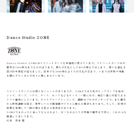
Dance Studio ZONE
Dance Studio ZONEはストリートダンスを本格的に教えています。ストリートダンスはの
歴史は1960年代までさかのぼります。黒人の文化としてNYの路上ではじまり、様々な進化を
遂げ約半世紀が経ちました。日本でも1980年代よりその文化が広まり、いまでは性別や年齢
を問わずたくせんの方々に親しまれています。
ストリートダンスには様々なジャンルがありますが、ZONEでは人気のヒップホップを始め、
ジャズ、ポップ、ハウス、ワック、ロックなどをキッズ／一般に分け、幅広い層に対応できる
クラス編成にしています。すべてグループレッスンで、講師はプロのダンサーです。また海外
から特別講師を招き、世界レベルの価値観やスキルに触れる機会もあります。そして、日頃の
成果を発揮して一瞬の輝きを見せる発表会があります。
ZONEでよかったと言ってもらえるよう、お一人おひとりの性格や個性を大切に、これからも
精進してまいります。
代表 貝本 堅