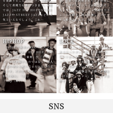
を意識することで、バランス感覚、
す。日本では誤解されたまま浸透し
そして表現力も身につきます。最近
ていますがジャンルではありませ
では、JAZZ HIP HOPやSTYLE
ん。女性らしいセクシーな動きやキ
JAZZや STREET JAZZなどが人
ュートな動き、時には激しくパワフ
気といえるでしょう。これ…
ルな動きをします。女性…
HIPHOP
LOCK
1970年代後半にNYのサウスブロ
三大オールドスクールの一つでも
ンクスで生まれたHIP HOP。HIP
あるロックダンスは、1970年代に
HOPとは本来「音楽」や「ダン
アメリカ人のDon Campbell（ド
ス」だけを指すものではなく、黒人
ンキャンベル）が誕生させたダンス
文化の中から成り立ったひとつの文
です。名前の『Lock』とは、激し
化です。その文化の中に「B-
い動きから突然静止する様子が鍵を
BOYING」「DJ」
かける時に「カチャ」とロックする
「Rap（MC）」「…
様子…
SNS