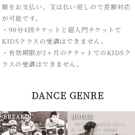
額をお支払い、又は払い戻しので差額対応
が可能です。
・90分4回チケットと超入門チケットで
KIDSクラスの受講はできません。
・有効期限が2ヶ月のチケットでのKIDSク
ラスの受講はできません。
DANCE GENRE
BREAKIN’
HOUSE
全盛期は1980年代前半。英語圏で
1977年にシカゴにオープンし
はブレイキン（breakin’）、B-ボ
た、ゲイ・クラブ「WERE