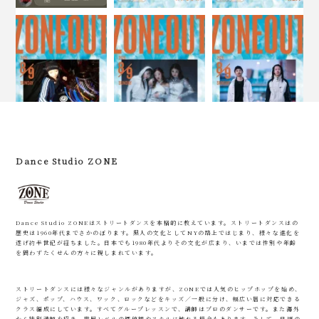
Dance Studio ZONE
Dance Studio ZONEはストリートダンスを本格的に教えています。ストリートダンスはの
歴史は1960年代までさかのぼります。黒人の文化としてNYの路上ではじまり、様々な進化を
遂げ約半世紀が経ちました。日本でも1980年代よりその文化が広まり、いまでは性別や年齢
を問わずたくせんの方々に親しまれています。
ストリートダンスには様々なジャンルがありますが、ZONEでは人気のヒップホップを始め、
ジャズ、ポップ、ハウス、ワック、ロックなどをキッズ／一般に分け、幅広い層に対応できる
クラス編成にしています。すべてグループレッスンで、講師はプロのダンサーです。また海外
から特別講師を招き、世界レベルの価値観やスキルに触れる機会もあります。そして、日頃の