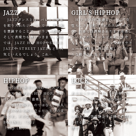
JAZZ
GIRL’S HIPHOP
JAZZダンスとは、バレエの要素
HIP HOPの基礎をベースに”女
を取り入れたジャンルです。体の軸
性らしさ”を取り入れたスタイルで
を意識することで、バランス感覚、
す。日本では誤解されたまま浸透し
そして表現力も身につきます。最近
ていますがジャンルではありませ
では、JAZZ HIP HOPやSTYLE
ん。女性らしいセクシーな動きやキ
JAZZや STREET JAZZなどが人
ュートな動き、時には激しくパワフ
気といえるでしょう。これ…
ルな動きをします。女性…
HIPHOP
LOCK
1970年代後半にNYのサウスブロ
三大オールドスクールの一つでも
ンクスで生まれたHIP HOP。HIP
あるロックダンスは、1970年代に
HOPとは本来「音楽」や「ダン
アメリカ人のDon Campbell（ド
ス」だけを指すものではなく、黒人
ンキャンベル）が誕生させたダンス
文化の中から成り立ったひとつの文
です。名前の『Lock』とは、激し
化です。その文化の中に「B-
い動きから突然静止する様子が鍵を
BOYING」「DJ」
かける時に「カチャ」とロックする
「Rap（MC）」「…
様子…