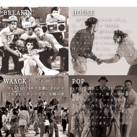
BREAKIN’
HOUSE
全盛期は1980年代前半。英語圏で
1977年にシカゴにオープンし
はブレイキン（breakin’）、B-ボ
た、ゲイ・クラブ「WERE
ーイング（b-boying）、B-ガーリ
HOUSE」に、NYの人気DJフラン
ング（b-girling）とも呼ばれ、ダ
キー・ナックルズが呼ばれました。
ンサーをB-ボーイ（b-boy）やB-
フランキー・ナックルズは、当時流
ガール（b-girl）、ブレイカー（…
行していた、ディスコ、ソウルミュ
ージックとヨーロッパの打ちこみ音
楽をミックスした…
WAACK
POP
WAACKは70年代初期にゲイクラ
POPが誕生したのは1960年代、
ブで生まれたダンスです。初期の頃
ロサンゼルスです。黒人の子供達が
は、ポージングをしていくダンス
始めたロボットダンスを「POP」
で、ゲイダンサー達が、ドラァグク
という形に作り上げたのが、ロスの
イーンや当時の女優、Greta
「エレクトリック・ブガルーズ」と
Garbo（グレタ・ガルボ）、
いうチームのブガルーサムという人
Marilyn Monroe（マリリン・モ
だといわれています。いくつかのス
ンロー…
タイルがあり…