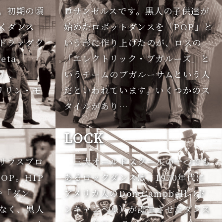
。初期の頃
ロサンゼルスです。黒人の子供達が
くダンス
始めたロボットダンスを「POP」と
ドラァグク
いう形に作り上げたのが、ロスの
eta
「エレクトリック・ブガルーズ」と
ボ）、
いうチームのブガルーサムという人
（マリリン・モ
だといわれています。いくつかのス
タイルがあり…
LOCK
のサウスブロ
三大オールドスクールの一つでも
OP。HIP
あるロックダンスは、1970年代に
や「ダン
アメリカ人のDon Campbell（ド
なく、黒人
ンキャンベル）が誕生させたダンス