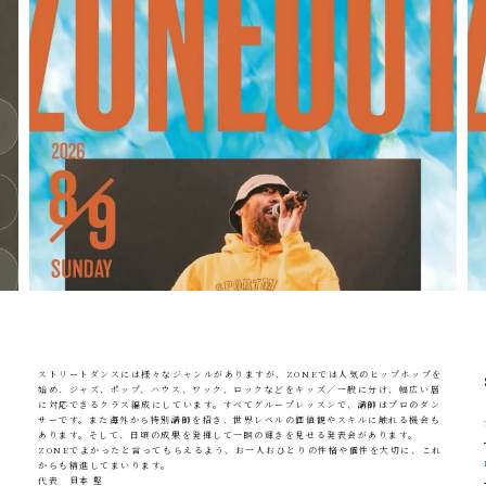
ストリートダンスには様々なジャンルがありますが、ZONEでは人気のヒップホップを
始め、ジャズ、ポップ、ハウス、ワック、ロックなどをキッズ／一般に分け、幅広い層
に対応できるクラス編成にしています。すべてグループレッスンで、講師はプロのダン
サーです。また海外から特別講師を招き、世界レベルの価値観やスキルに触れる機会も
あります。そして、日頃の成果を発揮して一瞬の輝きを見せる発表会があります。
ZONEでよかったと言ってもらえるよう、お一人おひとりの性格や個性を大切に、これ
からも精進してまいります。
ス
代表 貝本 堅