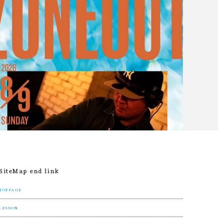
SiteMap end link
TOPPAGE
LESSON