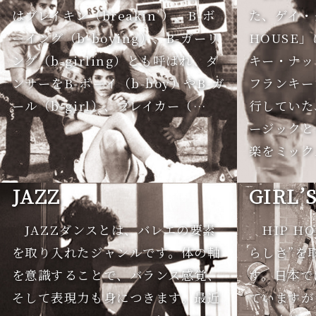
はブレイキン（breakin’）、B-ボ
た、ゲイ・
ーイング（b-boying）、B-ガーリ
HOUSE
ング（b-girling）とも呼ばれ、ダ
キー・ナッ
ンサーをB-ボーイ（b-boy）やB-ガ
フランキー
ール（b-girl）、ブレイカー（…
行していた
ージックと
楽をミック
JAZZ
GIRL’
JAZZダンスとは、バレエの要素
HIP H
を取り入れたジャンルです。体の軸
らしさ”を
を意識することで、バランス感覚、
す。日本で
そして表現力も身につきます。最近
ていますが