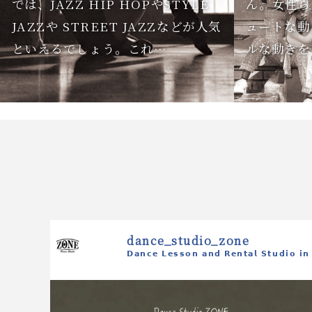
では、JAZZ HIP HOPやSTYLE
ん。女性ら
JAZZや STREET JAZZなどが人気
ュートな動
といえるでしょう。これ…
ルな動きを
dance_studio_zone
𝗗𝗮𝗻𝗰𝗲 𝗟𝗲𝘀𝘀𝗼𝗻 𝗮𝗻𝗱 𝗥𝗲𝗻𝘁𝗮𝗹 𝗦𝘁𝘂𝗱𝗶𝗼 𝗶𝗻