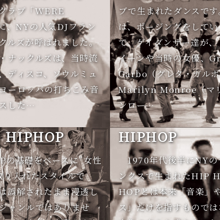
クラブ「WERE
ブで生まれたダンスです
」に、NYの人気DJフラン
は、ポージングをしてい
クルズが呼ばれました。
で、ゲイダンサー達が、
・ナックルズは、当時流
イーンや当時の女優、Gr
、ディスコ、ソウルミュ
Garbo（グレタ・ガル
ヨーロッパの打ちこみ音
Marilyn Monroe
スした…
ンロー…
S HIPHOP
HIPHOP
OPの基礎をベースに”女性
1970年代後半にNY
取り入れたスタイルで
ンクスで生まれたHIP H
は誤解されたまま浸透し
HOPとは本来「音楽」
ジャンルではありませ
ス」だけを指すものでは