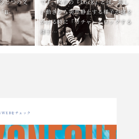
ひとつの文
です。名前の『Lock』とは、激し
「B-
い動きから突然静止する様子が鍵を
かける時に「カチャ」とロックする
様子…
はWEBをチェック