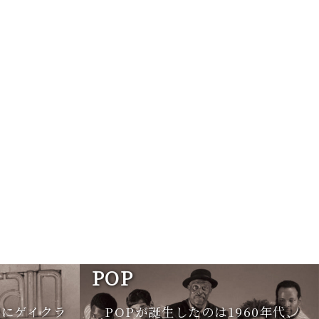
POP
期にゲイクラ
POPが誕生したのは1960年代、