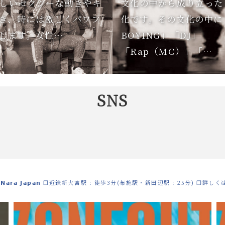
しいセクシーな動きやキ
文化の中から成り立った
き、時には激しくパワフ
化です。その文化の中に
します。女性…
BOYING」「DJ」
「Rap（MC）」「…
SNS
 𝗡𝗮𝗿𝗮 𝗝𝗮𝗽𝗮𝗻
❒近鉄新大宮駅 : 徒歩3分(布施駅・新田辺駅 : 25分)
❒詳しく