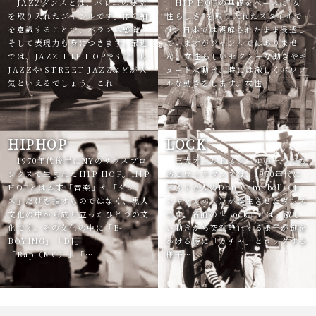
JAZZダンスとは、バレエの要素
HIP HOPの基礎をベースに”女
を取り入れたジャンルです。体の軸
性らしさ”を取り入れたスタイルで
を意識することで、バランス感覚、
す。日本では誤解されたまま浸透し
そして表現力も身につきます。最近
ていますがジャンルではありませ
では、JAZZ HIP HOPやSTYLE
ん。女性らしいセクシーな動きやキ
JAZZや STREET JAZZなどが人
ュートな動き、時には激しくパワフ
気といえるでしょう。これ…
ルな動きをします。女性…
HIPHOP
LOCK
1970年代後半にNYのサウスブロ
三大オールドスクールの一つでも
ンクスで生まれたHIP HOP。HIP
あるロックダンスは、1970年代に
HOPとは本来「音楽」や「ダン
アメリカ人のDon Campbell（ド
ス」だけを指すものではなく、黒人
ンキャンベル）が誕生させたダンス
文化の中から成り立ったひとつの文
です。名前の『Lock』とは、激し
化です。その文化の中に「B-
い動きから突然静止する様子が鍵を
BOYING」「DJ」
かける時に「カチャ」とロックする
「Rap（MC）」「…
様子…