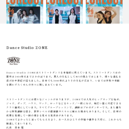
Dance Studio ZONE
Dance Studio ZONEはストリートダンスを本格的に教えています。ストリートダンスはの
歴史は1960年代までさかのぼります。黒人の文化としてNYの路上ではじまり、様々な進化を
遂げ約半世紀が経ちました。日本でも1980年代よりその文化が広まり、いまでは性別や年齢
を問わずたくせんの方々に親しまれています。
ストリートダンスには様々なジャンルがありますが、ZONEでは人気のヒップホップを始め、
ジャズ、ポップ、ハウス、ワック、ロックなどをキッズ／一般に分け、幅広い層に対応できる
クラス編成にしています。すべてグループレッスンで、講師はプロのダンサーです。また海外
から特別講師を招き、世界レベルの価値観やスキルに触れる機会もあります。そして、日頃の
成果を発揮して一瞬の輝きを見せる発表会があります。
ZONEでよかったと言ってもらえるよう、お一人おひとりの性格や個性を大切に、これからも
精進してまいります。
代表 貝本 堅