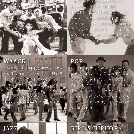
全盛期は1980年代前半。英語圏で
1977年にシカゴにオープンし
はブレイキン（breakin’）、B-ボ
た、ゲイ・クラブ「WERE
ーイング（b-boying）、B-ガーリ
HOUSE」に、NYの人気DJフラン
ング（b-girling）とも呼ばれ、ダ
キー・ナックルズが呼ばれました。
ンサーをB-ボーイ（b-boy）やB-
フランキー・ナックルズは、当時流
ガール（b-girl）、ブレイカー（…
行していた、ディスコ、ソウルミュ
ージックとヨーロッパの打ちこみ音
楽をミックスした…
WAACK
POP
WAACKは70年代初期にゲイクラ
POPが誕生したのは1960年代、
ブで生まれたダンスです。初期の頃
ロサンゼルスです。黒人の子供達が
は、ポージングをしていくダンス
始めたロボットダンスを「POP」
で、ゲイダンサー達が、ドラァグク
という形に作り上げたのが、ロスの
イーンや当時の女優、Greta
「エレクトリック・ブガルーズ」と
Garbo（グレタ・ガルボ）、
いうチームのブガルーサムという人
Marilyn Monroe（マリリン・モ
だといわれています。いくつかのス
ンロー…
タイルがあり…
JAZZ
GIRL’S HIPHOP