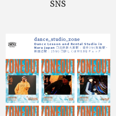
SNS
dance_studio_zone
𝗗𝗮𝗻𝗰𝗲 𝗟𝗲𝘀𝘀𝗼𝗻 𝗮𝗻𝗱 𝗥𝗲𝗻𝘁𝗮𝗹 𝗦𝘁𝘂𝗱𝗶𝗼 𝗶𝗻
𝗡𝗮𝗿𝗮 𝗝𝗮𝗽𝗮𝗻
❒近鉄新大宮駅 : 徒歩3分(布施駅・
新田辺駅 : 25分)
❒詳しくはWEBをチェック