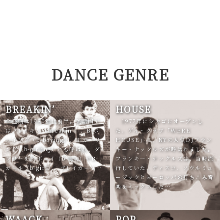
DANCE GENRE
BREAKIN’
HOUSE
全盛期は1980年代前半。英語圏で
1977年にシカゴにオープンし
はブレイキン（breakin’）、B-ボ
た、ゲイ・クラブ「WERE
ーイング（b-boying）、B-ガーリ
HOUSE」に、NYの人気DJフラン
ング（b-girling）とも呼ばれ、ダ
キー・ナックルズが呼ばれました。
ンサーをB-ボーイ（b-boy）やB-
フランキー・ナックルズは、当時流
ガール（b-girl）、ブレイカー（…
行していた、ディスコ、ソウルミュ
ージックとヨーロッパの打ちこみ音
楽をミックスした…
WAACK
POP