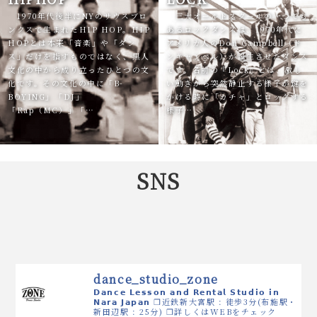
1970年代後半にNYのサウスブロ
三大オールドスクールの一つでも
ンクスで生まれたHIP HOP。HIP
あるロックダンスは、1970年代に
HOPとは本来「音楽」や「ダン
アメリカ人のDon Campbell（ド
ス」だけを指すものではなく、黒人
ンキャンベル）が誕生させたダンス
文化の中から成り立ったひとつの文
です。名前の『Lock』とは、激し
化です。その文化の中に「B-
い動きから突然静止する様子が鍵を
BOYING」「DJ」
かける時に「カチャ」とロックする
「Rap（MC）」「…
様子…
SNS
dance_studio_zone
𝗗𝗮𝗻𝗰𝗲 𝗟𝗲𝘀𝘀𝗼𝗻 𝗮𝗻𝗱 𝗥𝗲𝗻𝘁𝗮𝗹 𝗦𝘁𝘂𝗱𝗶𝗼 𝗶𝗻
𝗡𝗮𝗿𝗮 𝗝𝗮𝗽𝗮𝗻
❒近鉄新大宮駅 : 徒歩3分(布施駅・
新田辺駅 : 25分)
❒詳しくはWEBをチェック