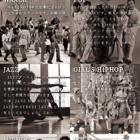
WAACKは70年代初期にゲイクラ
POPが誕生したのは1960年代、
ブで生まれたダンスです。初期の頃
ロサンゼルスです。黒人の子供達が
は、ポージングをしていくダンス
始めたロボットダンスを「POP」
で、ゲイダンサー達が、ドラァグク
という形に作り上げたのが、ロスの
イーンや当時の女優、Greta
「エレクトリック・ブガルーズ」と
Garbo（グレタ・ガルボ）、
いうチームのブガルーサムという人
Marilyn Monroe（マリリン・モ
だといわれています。いくつかのス
ンロー…
タイルがあり…
JAZZ
GIRL’S HIPHOP
JAZZダンスとは、バレエの要素
HIP HOPの基礎をベースに”女
を取り入れたジャンルです。体の軸
性らしさ”を取り入れたスタイルで
を意識することで、バランス感覚、
す。日本では誤解されたまま浸透し
そして表現力も身につきます。最近
ていますがジャンルではありませ
では、JAZZ HIP HOPやSTYLE
ん。女性らしいセクシーな動きやキ
JAZZや STREET JAZZなどが人
ュートな動き、時には激しくパワフ
気といえるでしょう。これ…
ルな動きをします。女性…
HIPHOP
LOCK