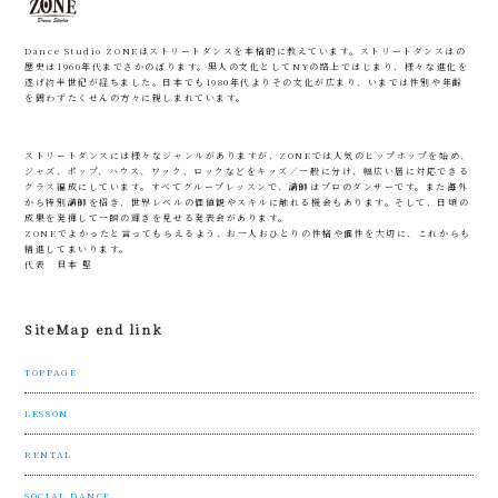
Dance Studio ZONEはストリートダンスを本格的に教えています。ストリートダンスはの
歴史は1960年代までさかのぼります。黒人の文化としてNYの路上ではじまり、様々な進化を
遂げ約半世紀が経ちました。日本でも1980年代よりその文化が広まり、いまでは性別や年齢
を問わずたくせんの方々に親しまれています。
ストリートダンスには様々なジャンルがありますが、ZONEでは人気のヒップホップを始め、
ジャズ、ポップ、ハウス、ワック、ロックなどをキッズ／一般に分け、幅広い層に対応できる
クラス編成にしています。すべてグループレッスンで、講師はプロのダンサーです。また海外
から特別講師を招き、世界レベルの価値観やスキルに触れる機会もあります。そして、日頃の
成果を発揮して一瞬の輝きを見せる発表会があります。
ZONEでよかったと言ってもらえるよう、お一人おひとりの性格や個性を大切に、これからも
精進してまいります。
代表 貝本 堅
SiteMap end link
TOPPAGE
LESSON
RENTAL
SOCIAL DANCE